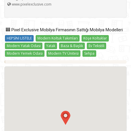
www.pixelexclusive.com
Aksesuar
Tül
Tezgah
Tamiratçılar
Zigon
Nakliyeciler
Pixel Exclusive Mobilya Firmasının Sattığı Mobilya Modelleri
HEPSİNİ LİSTELE
Modern Koltuk Takımları
Köşe Koltuklar
Modern Yatak Odası
Yatak
Baza & Başlık
Ev Tekstili
Modern Yemek Odası
Modern TV Ünitesi
Sehpa