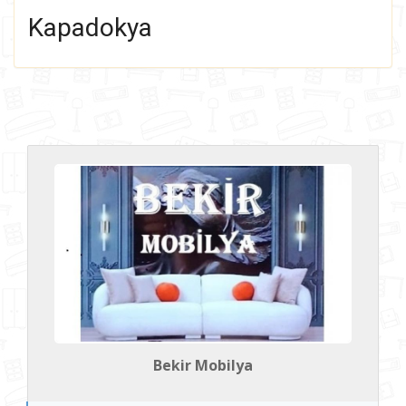
Kapadokya
Aksesuar
Tül
Tezgah
Tamiratçılar
Zigon
Nakliyeciler
Bekir Mobilya