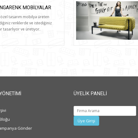
NGARENK MOBILYALAR
özel tasarım mobilya üreten
diğiniz renklerde ve istediğiniz
 tasarlıyor ve üretiyor.
 YÖNETIMI
ÜYELIK PANELI
şivi
Bloğu
Üye Girişi
ampanya Gönder