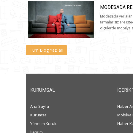
MODESADA RE
Modesada yer alan 
firmalar sizlere iste
ölçülerde mobilyalar
Tüm Blog Yazıları
KURUMSAL
İÇERIK
Ana Sayfa
Haber Ar
Kurumsal
Mobilya 
Yönetim Kurulu
Haber K
İletişim